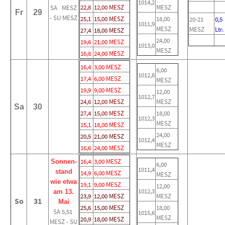
1014,2
22,8
12,00 MESZ
MESZ
SA MESZ
Fr
29
- SU MESZ
25,1
15,00 MESZ
18,00
20-21
0,5
1011,9
MESZ
MESZ
Ltr.
27,4
18,00 MESZ
24,00
19,6
21,00 MESZ
1013,0
MESZ
16,8
24,00 MESZ
16,4
3,00 MESZ
6,00
1012,6
17,4
6,00 MESZ
MESZ
19,9
9,00 MESZ
12,00
1012,7
24,6
12,00 MESZ
MESZ
Sa
30
27,4
15,00 MESZ
18,00
1012,3
MESZ
15,1
18,00 MESZ
24,00
20,5
21,00 MESZ
1012,4
MESZ
16,6
24,00 MESZ
16,4
3,00 MESZ
Sonnen-
6,00
1011,4
stand
14,9
6,00 MESZ
MESZ
wie etwa
19,1
9,00 MESZ
12,00
1012,3
am 13.
23,9
12,00 MESZ
MESZ
So
31
Mai
25,6
15,00 MESZ
18,00
SA 5,51
1015,6
MESZ
20,9
18,00 MESZ
MESZ - SU