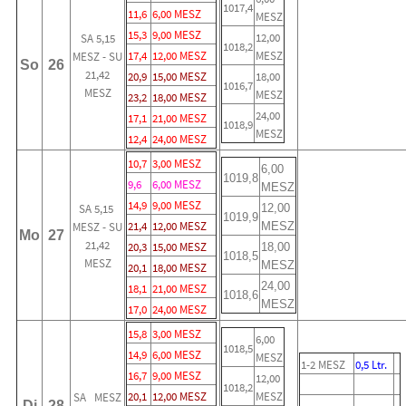
1017,4
11,6
6,00 MESZ
MESZ
15,3
9,00 MESZ
12,00
SA 5,15
1018,2
17,4
12,00 MESZ
MESZ
MESZ - SU
So
26
21,42
20,9
15,00 MESZ
18,00
1016,7
MESZ
MESZ
23,2
18,00 MESZ
24,00
17,1
21,00 MESZ
1018,9
MESZ
12,4
24,00 MESZ
10,7
3,00 MESZ
6,00
1019,8
9,6
6,00 MESZ
MESZ
14,9
9,00 MESZ
SA 5,15
12,00
1019,9
21,4
12,00 MESZ
MESZ - SU
MESZ
Mo
27
21,42
20,3
15,00 MESZ
18,00
1018,5
MESZ
MESZ
20,1
18,00 MESZ
24,00
18,1
21,00 MESZ
1018,6
MESZ
17,0
24,00 MESZ
15,8
3,00 MESZ
6,00
1018,5
14,9
6,00 MESZ
MESZ
1-2 MESZ
0,5 Ltr.
16,7
9,00 MESZ
12,00
1018,2
20,1
12,00 MESZ
MESZ
SA MESZ
Di
28