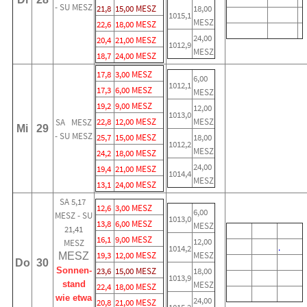
- SU MESZ
21,8
15,00 MESZ
18,00
1015,1
MESZ
22,6
18,00 MESZ
24,00
20,4
21,00 MESZ
1012,9
MESZ
18,7
24,00 MESZ
17,8
3,00 MESZ
6,00
1012,1
17,3
6,00 MESZ
MESZ
19,2
9,00 MESZ
12,00
1013,0
22,8
12,00 MESZ
MESZ
SA MESZ
Mi
29
- SU MESZ
25,7
15,00 MESZ
18,00
1012,2
MESZ
24,2
18,00 MESZ
24,00
19,4
21,00 MESZ
1014,4
MESZ
13,1
24,00 MESZ
SA 5,17
12,6
3,00 MESZ
6,00
MESZ - SU
1013,0
13,8
6,00 MESZ
MESZ
21,41
16,1
9,00 MESZ
12,00
MESZ
.
1014,2
19,3
12,00 MESZ
MESZ
MESZ
Do
30
Sonnen-
23,6
15,00 MESZ
18,00
1013,9
stand
MESZ
22,4
18,00 MESZ
wie etwa
24,00
20,8
21,00 MESZ