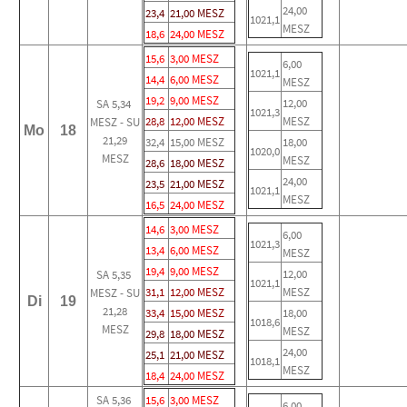
24,00
23,4
21,00 MESZ
1021,1
MESZ
18,6
24,00 MESZ
15,6
3,00 MESZ
6,00
1021,1
14,4
6,00 MESZ
MESZ
19,2
9,00 MESZ
12,00
SA 5,34
1021,3
28,8
12,00 MESZ
MESZ
MESZ - SU
Mo
18
21,29
32,4
15,00 MESZ
18,00
1020,0
MESZ
MESZ
28,6
18,00 MESZ
24,00
23,5
21,00 MESZ
1021,1
MESZ
16,5
24,00 MESZ
14,6
3,00 MESZ
6,00
1021,3
13,4
6,00 MESZ
MESZ
19,4
9,00 MESZ
12,00
SA 5,35
1021,1
31,1
12,00 MESZ
MESZ
MESZ - SU
Di
19
21,28
33,4
15,00 MESZ
18,00
1018,6
MESZ
MESZ
29,8
18,00 MESZ
24,00
25,1
21,00 MESZ
1018,1
MESZ
18,4
24,00 MESZ
SA 5,36
15,6
3,00 MESZ
6,00