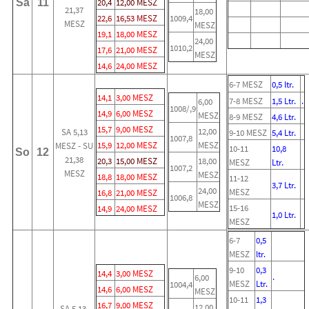
Sa
11
20,4
12,00 MESZ
21,37
18,00
22,6
16,53 MESZ
1009,4
MESZ
MESZ
19,1
18,00 MESZ
24,00
1010,2
17,6
21,00 MESZ
MESZ
14,6
24,00 MESZ
6-7 MESZ
0,5 ltr.
14,1
3,00 MESZ
7-8 MESZ
1,5 Ltr.
.
6,00
1008/,9
14,9
6,00 MESZ
MESZ
8-9 MESZ
4,6 Ltr.
15,7
9,00 MESZ
12,00
SA 5,13
9-10 MESZ
5,4 Ltr.
1007,8
15,9
12,00 MESZ
MESZ
MESZ - SU
10-11
10,8
So
12
21,38
20,3
15,00 MESZ
18,00
MESZ
Ltr.
1007,2
MESZ
MESZ
18,8
18,00 MESZ
11-12
3,7 Ltr.
24,00
MESZ
16,8
21,00 MESZ
1006,8
MESZ
15-16
14,9
24,00 MESZ
1,0 Ltr.
MESZ
6-7
0,5
MESZ
ltr.
9-10
0,3
14,4
3,00 MESZ
.
6,00
MESZ
Ltr.
1004,4
14,6
6,00 MESZ
MESZ
10-11
1,3
16,7
9,00 MESZ
12,00
SA 5,13