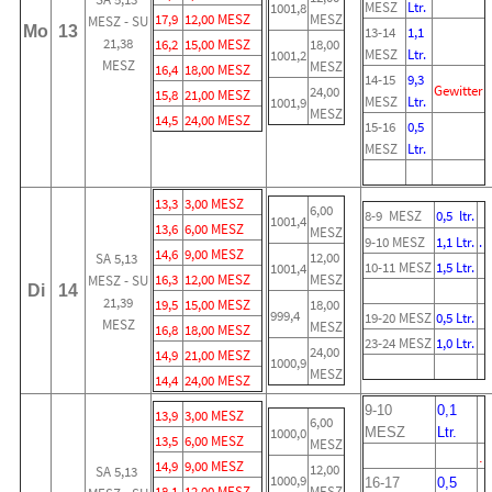
MESZ
Ltr.
1001,8
17,9
12,00 MESZ
MESZ
MESZ - SU
Mo
13
13-14
1,1
21,38
16,2
15,00 MESZ
18,00
MESZ
Ltr.
1001,2
MESZ
MESZ
16,4
18,00 MESZ
14-15
9,3
Gewitter
24,00
15,8
21,00 MESZ
MESZ
Ltr.
1001,9
MESZ
14,5
24,00 MESZ
15-16
0,5
MESZ
Ltr.
13,3
3,00 MESZ
6,00
8-9 MESZ
0,5 ltr.
1001,4
13,6
6,00 MESZ
MESZ
9-10 MESZ
1,1 Ltr.
.
14,6
9,00 MESZ
12,00
SA 5,13
10-11 MESZ
1,5 Ltr.
1001,4
16,3
12,00 MESZ
MESZ
MESZ - SU
Di
14
21,39
19,5
15,00 MESZ
18,00
999,4
19-20 MESZ
0,5 Ltr.
MESZ
MESZ
16,8
18,00 MESZ
23-24 MESZ
1,0 Ltr.
24,00
14,9
21,00 MESZ
1000,9
MESZ
14,4
24,00 MESZ
9-10
0,1
13,9
3,00 MESZ
6,00
1000,0
MESZ
Ltr.
13,5
6,00 MESZ
MESZ
.
14,9
9,00 MESZ
12,00
SA 5,13
1000,9
16-17
0,5
18,1
12,00 MESZ
MESZ