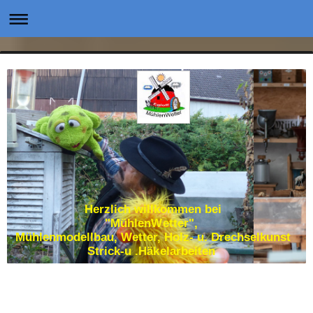
Herzlich willkommen bei
"MühlenWetter",
Mühlenmodellbau, Wetter, Holz- u. Drechselkunst
Strick-u .Häkelarbeiten