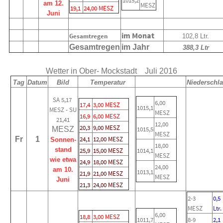
1015,2
am 12.
MESZ
19,1
24,00 MESZ
Juni
im Monat
Gesamtregen
102,8 Ltr.
Gesamtregen
im Jahr
388,3 Ltr
Wetter in Ober- Mockstadt Juli 2016
Tag
Datum
Bild
Temperatur
Niederschl
SA 5,17
6,00
17,4
3,00 MESZ
1015,1
MESZ - SU
MESZ
16,9
6,00 MESZ
21,41
12,00
20,3
9,00 MESZ
MESZ
1015,5
MESZ
Fr
1
24,1
12,00 MESZ
Sonnen-
18,00
stand
25,9
15,00 MESZ
1014,1
MESZ
wie etwa
24,9
18,00 MESZ
24,00
am 10.
1013,1
21,9
21,00 MESZ
MESZ
Juni
21,3
24,00 MESZ
2-3
0,5
MESZ
Ltr.
6,00
18,8
3,00 MESZ
1011,7
8-9
2,1