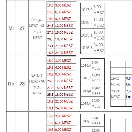
18,3
3,00 MESZ
6,00
1017,0
17,5
6,00 MESZ
MESZ
19,9
9,00 MESZ
SA 5,46
12,00
1016,3
24,6
12,00 MESZ
MESZ - SU
MESZ
Mi
27
21,17
27,3
15,00 MESZ
18,00
1015,1
MESZ
MESZ
29,3
18,00 MESZ
24,00
23,1
21,00 MESZ
1016,3
MESZ
16,3
24,00 MESZ
15,9
3,00 MESZ
6,00
1016,4
15,6
6,00 MESZ
MESZ
18,9
9,00 MESZ
12,00
SA 5,47
1016,7
19-20
0,5
25,6
12,00 MESZ
MESZ
MESZ - SU
Do
28
MESZ
Ltr.
21,16
27,4
15,00 MESZ
18,00
1014,8
20-21
2,6
MESZ
MESZ
25,1
18,00 MESZ
MESZ
Ltr.
24,00
18,9
21,00 MESZ
1014,4
MESZ
18,1
24,00 MESZ
17,9
3,00 MESZ
6,00
1014,1
17,6
6,00 MESZ
MESZ
19,6
9,00 MESZ
12,00