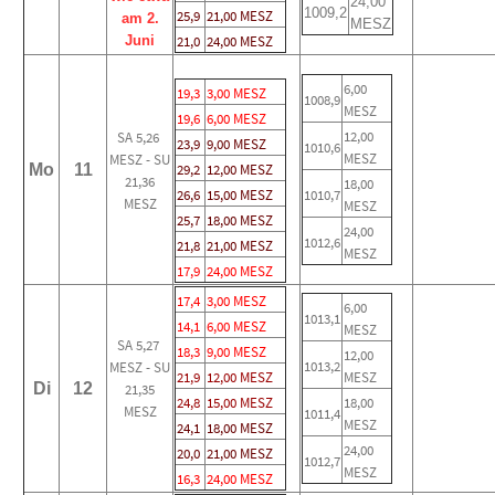
24,00
1009,2
25,9
21,00 MESZ
am 2.
MESZ
Juni
21,0
24,00 MESZ
6,00
19,3
3,00 MESZ
1008,9
MESZ
19,6
6,00 MESZ
12,00
SA 5,26
23,9
9,00 MESZ
1010,6
MESZ
MESZ - SU
Mo
11
29,2
12,00 MESZ
21,36
18,00
26,6
15,00 MESZ
1010,7
MESZ
MESZ
25,7
18,00 MESZ
24,00
1012,6
21,8
21,00 MESZ
MESZ
17,9
24,00 MESZ
17,4
3,00 MESZ
6,00
1013,1
14,1
6,00 MESZ
MESZ
SA 5,27
18,3
9,00 MESZ
12,00
1013,2
MESZ - SU
21,9
12,00 MESZ
MESZ
Di
12
21,35
24,8
15,00 MESZ
18,00
MESZ
1011,4
MESZ
24,1
18,00 MESZ
24,00
20,0
21,00 MESZ
1012,7
MESZ
16,3
24,00 MESZ