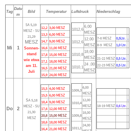
Datu
Tag
Bild
Temperatur
Luftdruck
Niederschlag
m
SA 5,19
6,00
12,2
3,00 MESZ
1012,6
MESZ - SU
MESZ
13,3
6,00 MESZ
21,29
7-8 MESZ
0,5Ltr.
.
12,00
14,7
9,00 MESZ
MESZ
1012,6
8-9 MESZ
1,0 Ltr.
MESZ
Mi
1
16,6
11,00 MESZ
Sonnen-
18,00
stand
17,8
15,00 MESZ
1010,8
MESZ
21-22 MESZ
0,5 Ltr.
wie etwa
17,1
18,00 MESZ
24 ,00
22-23 MESZ
0,5 Ltr.
am 11.
1010,1
16,5
21,00 MESZ
MESZ
Juli
15,9
24,00 MESZ
6,00
15,5
4,00 MESZ
1009,3
MESZ
15,5
6,00 MESZ
.
S
12,00
A 5,18
18,4
9,00 MESZ
1010,4
MESZ
18-19 MESZ
0,6 Ltr.
MESZ - SU
Do
2
17,6
12,00 MESZ
21,30
18,00
20,8
15,00 MESZ
1009,8
MESZ
MESZ
18,6
18,00 MESZ
24,00
1011,1
16,4
21,00 MESZ
MESZ