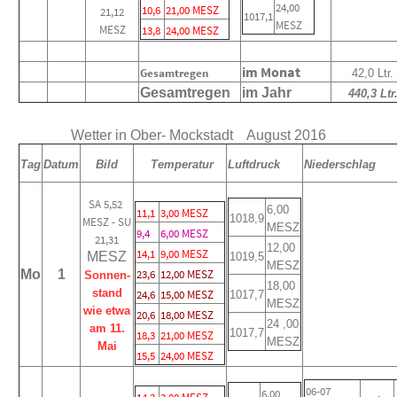
24,00
10,6
21,00 MESZ
21,12
1017,1
MESZ
MESZ
13,8
24,00 MESZ
im Monat
Gesamtregen
42,0 Ltr.
Gesamtregen
im Jahr
440,3 Ltr
Wetter in Ober- Mockstadt August 2016
Tag
Datum
Bild
Temperatur
Luftdruck
Niederschlag
SA 5,52
6,00
11,1
3,00 MESZ
1018,9
MESZ - SU
MESZ
9,4
6,00 MESZ
21,31
12,00
14,1
9,00 MESZ
MESZ
1019,5
MESZ
Mo
1
23,6
12,00 MESZ
Sonnen-
18,00
stand
24,6
15,00 MESZ
1017,7
MESZ
wie etwa
20,6
18,00 MESZ
24 ,00
am 11.
1017,7
18,3
21,00 MESZ
MESZ
Mai
15,5
24,00 MESZ
06-07
6,00