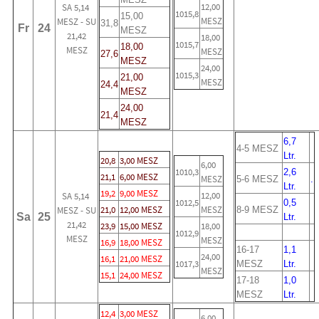
12,00
SA 5,14
1015,8
15,00
MESZ
MESZ - SU
31,8
Fr
24
MESZ
21,42
18,00
1015,7
18,00
MESZ
MESZ
27,6
MESZ
24,00
1015,3
21,00
MESZ
24,4
MESZ
24,00
21,4
MESZ
6,7
4-5 MESZ
Ltr.
20,8
3,00 MESZ
6,00
1010,3
2,6
21,1
6,00 MESZ
MESZ
5-6 MESZ
.
Ltr.
19,2
9,00 MESZ
12,00
SA 5,14
1012,5
0,5
21,0
12,00 MESZ
MESZ
MESZ - SU
8-9 MESZ
Sa
25
Ltr.
21,42
23,9
15,00 MESZ
18,00
1012,9
MESZ
MESZ
16,9
18,00 MESZ
16-17
1,1
24,00
16,1
21,00 MESZ
1017,3
MESZ
Ltr.
MESZ
15,1
24,00 MESZ
17-18
1,0
MESZ
Ltr.
12,4
3,00 MESZ
6,00