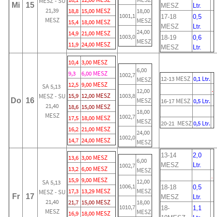
MESZ - SU
Mi
15
MESZ
Ltr.
21,39
18,8
15,00 MESZ
18,00
1001,1
17-18
0,5
MESZ
MESZ
15,4
18,00 MESZ
MESZ
Ltr.
24,00
14,9
21,00 MESZ
1003,0
18-19
0,6
MESZ
11,9
24,00 MESZ
MESZ
Ltr.
10,4
3,00 MESZ
6,00
9,3
6,00 MESZ
1002,7
12-13 MESZ
0,1 Ltr.
MESZ
12,5
9,00 MESZ
SA 5,13
.
12,00
15,9
12,00 MESZ
1003,8
MESZ - SU
Do
16
MESZ
16-17 MESZ
0,5 Ltr.
21,40
18,6
15,00 MESZ
18,00
MESZ
1002,7
17,5
18,00 MESZ
MESZ
20-21 MESZ
0,5 Ltr.
16,2
21,00 MESZ
24,00
1002,0
14,7
24,00 MESZ
MESZ
13-14
2,0
13,6
3,00 MESZ
6,00
1002,7
MESZ
Ltr.
13,2
6,00 MESZ
MESZ
.
15,9
9,00 MESZ
12,00
SA 5,13
1006,1
18-18
0,5
17,3
13,29 MESZ
MESZ
MESZ - SU
Fr
17
MESZ
Ltr.
21,40
21,7
15,00 MESZ
18,00
1010,7
18-
1,1
MESZ
MESZ
16,9
18,00 MESZ