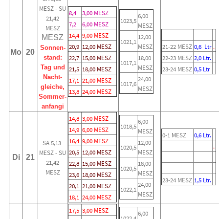
MESZ - SU
8,4
3,00 MESZ
6,00
21,42
1023,5
7,2
6,00 MESZ
MESZ
MESZ
14,4
9,00 MESZ
12,00
MESZ
1021,1
20,9
12,00 MESZ
MESZ
21-22 MESZ
0,6 Ltr
.
Sonnen-
Mo
20
stand:
22,7
15,00 MESZ
18,00
22-23 MESZ
2,0 Ltr.
1017,1
Tag und
MESZ
21,5
18,00 MESZ
23-24 MESZ
0,5 Ltr
Nacht-
24,00
17,1
21,00 MESZ
1017,6
gleiche,
MESZ
13,8
24,00 MESZ
Sommer-
anfangi
14,8
3,00 MESZ
6,00
1018,5
14,9
6,00 MESZ
MESZ
0-1 MESZ
0,6 Ltr.
16,4
9,00 MESZ
12,00
SA 5,13
.
1020,5
20,5
12,00 MESZ
MESZ
MESZ - SU
Di
21
21,42
22,8
15,00 MESZ
18,00
1020,5
MESZ
MESZ
23,6
18,00 MESZ
23-24 MESZ
1,5 Ltr.
24,00
20,1
21,00 MESZ
1022,1
MESZ
18,1
24,00 MESZ
17,5
3,00 MESZ
6,00
1022,4