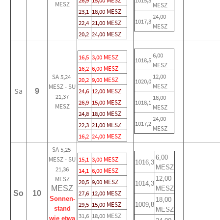
26,9
15,00 MESZ
1015,3
MESZ
MESZ
23,1
18,00 MESZ
24,00
1017,3
22,4
21,00 MESZ
MESZ
20,2
24,00 MESZ
6,00
16,5
3,00 MESZ
1018,5
MESZ
16,2
6,00 MESZ
12,00
SA 5,24
20,2
9,00 MESZ
1020,0
MESZ
MESZ - SU
Sa
9
24,6
12,00 MESZ
21,37
18,00
26,9
15,00 MESZ
1018,1
MESZ
MESZ
24,8
18,00 MESZ
24,00
1017,2
22,3
21,00 MESZ
MESZ
16,2
24,00 MESZ
SA 5,25
6,00
MESZ - SU
15,1
3,00 MESZ
1016,3
MESZ
21,36
14,1
6,00 MESZ
MESZ
12,00
20,5
9,00 MESZ
1014,3
MESZ
MESZ
So
10
27,6
12,00 MESZ
Sonnen-
18,00
29,5
15,00 MESZ
1009,8
stand
MESZ
31,6
18,00 MESZ
wie etwa