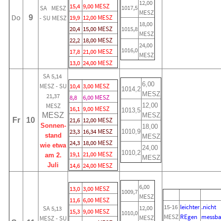
12,00
15,4
9,00 MESZ
1017,5
SA MESZ
MESZ
Do
9
19,9
12,00 MESZ
- SU MESZ
18,00
20,4
15,00 MESZ
1015,8
MESZ
22,2
18,00 MESZ
24,00
1016,0
17,8
21,00 MESZ
MESZ
13,0
24,00 MESZ
SA 5,14
6,00
MESZ - SU
10,4
3,00 MESZ
1014,2
MESZ
21,37
8,8
6,00 MESZ
MESZ
12,00
16,1
9,00 MESZ
1013,5
MESZ
MESZ
Fr
10
21,6
12,00 MESZ
Sonnen-
18,00
23,3
16,34 MESZ
1010,9
stand
MESZ
24,3
18,00 MESZ
wie etwa
24,00
1010,2
19,1
21,00 MESZ
am 2.
MESZ
Juli
14,6
24,00 MESZ
6,00
13,0
3,00 MESZ
1009,7
MESZ
11,6
6,00 MESZ
15-16
leichter
.nicht
12,00
SA 5,13
15,3
9,00 MESZ
1010,0
MESZ
REgen
messba
MESZ
MESZ - SU