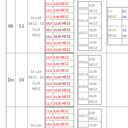
15,3
3,00 MESZ
6,00
1012,6
13,2
6,00 MESZ
MESZ
1-2
5,7
17,2
9,00 MESZ
MESZ
Ltr.
12,00
SA 5,28
1012,3
19,9
12,00 MESZ
MESZ
MESZ - SU
Mi
13
21,34
16,1
15,00 MESZ
18,00
18-19
1,1
1012,7
MESZ
MESZ
MESZ
Ltr.
19,1
18,00 MESZ
24,00
16,4
21,00 MESZ
1015,0
MESZ
13,9
24,00 MESZ
13,9
3,00 MESZ
6,00
1016,2
13,0
6,00 MESZ
MESZ
13,5
9,00 MESZ
12,00
SA 5,29
1017,5
20,5
12,00 MESZ
MESZ
MESZ - SU
Do
14
21,33
22,4
15,00 MESZ
18,00
1018,3
MESZ
MESZ
19,9
18,00 MESZ
24,00
16,5
21,00 MESZ
1021,2
MESZ
12,3
24,00 MESZ
11,9
3,00 MESZ
6,00
1022,7
12,3
6,00 MESZ
MESZ
14,6
9,00 MESZ
12,00
SA 5,30
1024,6