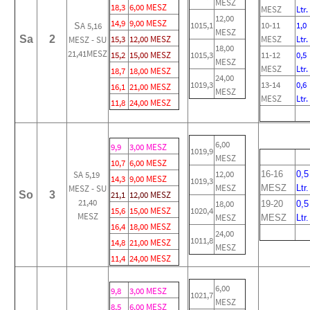
MESZ
18,3
6,00 MESZ
MESZ
Ltr.
12,00
14,9
9,00 MESZ
S
1015,1
10-11
1,0
A 5,16
MESZ
Sa
2
15,3
12,00 MESZ
MESZ
Ltr.
MESZ - SU
18,00
21,41MESZ
15,2
15,00 MESZ
1015,3
11-12
0,5
MESZ
MESZ
Ltr.
18,7
18,00 MESZ
24,00
1019,3
13-14
0,6
16,1
21,00 MESZ
MESZ
MESZ
Ltr.
11,8
24,00 MESZ
6,00
9,9
3,00 MESZ
1019,9
MESZ
10,7
6,00 MESZ
12,00
SA 5,19
16-16
0,5
14,3
9,00 MESZ
1019,3
MESZ
MESZ - SU
MESZ
Ltr.
So
3
21,1
12,00 MESZ
21,40
18,00
19-20
0,5
15,6
15,00 MESZ
1020,4
MESZ
MESZ
MESZ
Ltr.
16,4
18,00 MESZ
24,00
1011,8
14,8
21,00 MESZ
MESZ
11,4
24,00 MESZ
6,00
9,8
3,00 MESZ
1021,7
MESZ
8,5
6,00 MESZ