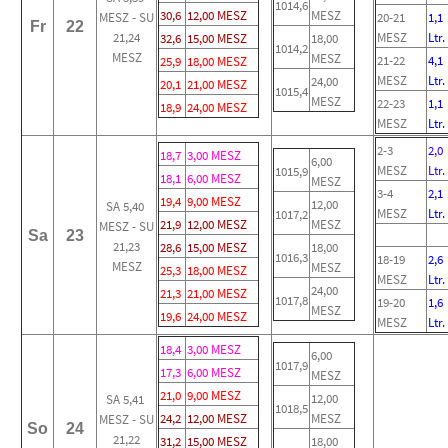
1014,6
30,6
12,00 MESZ
MESZ
MESZ - SU
20-21
1,1
Fr
22
21,24
MESZ
Ltr.
32,6
15,00 MESZ
18,00
1014,2
MESZ
MESZ
21-22
4,1
25,9
18,00 MESZ
MESZ
Ltr.
24,00
20,1
21,00 MESZ
1015,4
MESZ
22-23
1,1
18,9
24,00 MESZ
MESZ
Ltr.
2-3
2,0
18,7
3,00 MESZ
6,00
MESZ
Ltr.
1015,9
18,1
6,00 MESZ
MESZ
3-4
2,1
19,4
9,00 MESZ
12,00
SA 5,40
MESZ
Ltr.
1017,2
21,9
12,00 MESZ
MESZ
MESZ - SU
Sa
23
21,23
28,6
15,00 MESZ
18,00
1016,3
18-19
2,6
MESZ
MESZ
25,3
18,00 MESZ
MESZ
Ltr.
24,00
21,3
21,00 MESZ
1017,8
19-20
1,6
MESZ
19,6
24,00 MESZ
MESZ
Ltr.
18,4
3,00 MESZ
6,00
1017,9
17,3
6,00 MESZ
MESZ
21,0
9,00 MESZ
12,00
SA 5,41
1018,5
24,2
12,00 MESZ
MESZ
MESZ - SU
So
24
21,22
31,2
15,00 MESZ
18,00