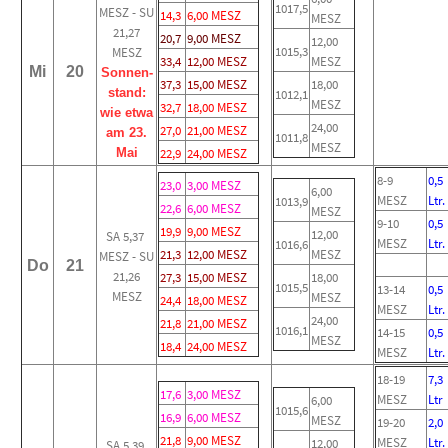
1017,5
MESZ - SU
14,3
6,00 MESZ
MESZ
21,27
20,7
9,00 MESZ
12,00
1015,3
MESZ
33,4
12,00 MESZ
MESZ
Mi
20
Sonnen-
37,3
15,00 MESZ
18,00
stand:
1012,1
MESZ
32,7
18,00 MESZ
wie etwa
24,00
27,0
21,00 MESZ
am 23.
1011,8
MESZ
Mai
22,9
24,00 MESZ
8-9
0,5
23,0
3,00 MESZ
6,00
MESZ
Ltr.
1013,9
22,6
6,00 MESZ
MESZ
9-10
0,5
19,9
9,00 MESZ
12,00
SA 5,37
MESZ
Ltr.
1016,6
21,3
12,00 MESZ
MESZ
MESZ - SU
Do
21
21,26
27,3
15,00 MESZ
18,00
1015,5
13-14
0,5
MESZ
MESZ
24,4
18,00 MESZ
MESZ
Ltr.
24,00
21,8
21,00 MESZ
1016,1
14-15
0,5
MESZ
18,4
24,00 MESZ
MESZ
Ltr.
18-19
7,3
17,6
3,00 MESZ
MESZ
Ltr
6,00
1015,6
16,9
6,00 MESZ
MESZ
19-20
2,0
21,8
9,00 MESZ
MESZ
Ltr.
12,00
SA 5,39