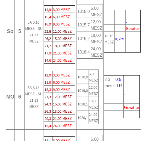
6,00
14,9
3,00 MESZ
1015,0
MESZ
15,4
6,00 MESZ
.
SA 5,16
12,00
16,9
9,00 MESZ
1015,7
MESZ - SU
MESZ
Gewitter
So
5
22,8
12,00 MESZ
21,33
18,00
18-19
26,2
15,00 MESZ
1016,2
0,6Ltr.
MESZ
MESZ
MESZ
21,2
18,00 MESZ
24,00
1018,4
17,9
21,00 MESZ
MESZ
14,6
24,00 MESZ
6,00
12,9
3,00 MESZ
1018,8
2-3
0,5
MESZ
11,9
6,00 MESZ
mesz
lTR:
12,00
SA 5,15
18,3
9,00 MESZ
1019,0
.
MESZ
MESZ - SU
MO
6
27,3
12,00 MESZ
21,33
18,00
24,3
15,00 MESZ
1018,1
MESZ
MESZ
Gewitter
26,3
18,00 MESZ
24,00
1020,1
20,3
21,00 MESZ
MESZ
15,4
24,00 MESZ
6,00
14,1
3,00 MESZ