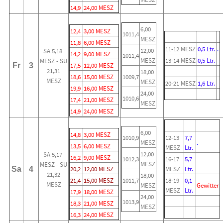
14,9
24,00 MESZ
6,00
12,4
3,00 MESZ
1011,4
MESZ
11,8
6,00 MESZ
11-12 MESZ
0,5 Ltr.
.
12,00
SA 5,18
14,2
9,00 MESZ
1011,4
MESZ
13-14 MESZ
0,5 Ltr.
MESZ - SU
Fr
3
17,5
12,00 MESZ
21,31
18,00
18,6
15,00 MESZ
1009,7
MESZ
MESZ
20-21 MESZ
1,6 Ltr.
19,9
16,00 MESZ
24,00
1010,6
17,4
21,00 MESZ
MESZ
14,9
24,00 MESZ
6,00
14,8
3,00 MESZ
1010,9
12-13
7,7
MESZ
.
13,5
6,00 MESZ
MESZ
Ltr.
12,00
SA 5,17
16,2
9,00 MESZ
1012,3
16-17
5,7
MESZ
MESZ - SU
Sa
4
20,2
12,00 MESZ
MESZ
Ltr.
21,32
18,00
21,4
15,00 MESZ
1011,7
18-19
0,1
MESZ
MESZ
Gewitter
MESZ
Ltr.
17,9
18,00 MESZ
24,00
1013,9
18,3
21,00 MESZ
MESZ
16,3
24,00 MESZ