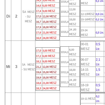
14,3
3,00 MESZ
0,1 Ltr.
1016,4
MESZ
MESZ
14,6
6,00 MESZ
12,00
17,4
9,00 MESZ
S
1016,3
A MESZ
MESZ
12-13MESZ
0,5 Ltr.
Di
2
17,0
12,00 MESZ
- SU
18,00
15-16MESZ
0,1 Ltr.
MESZ
16,7
15,00 MESZ
1015,4
MESZ
17,9
18,00 MESZ
24 ,00
23-24
1016,0
17,6
21,00 MESZ
0,5 Ltr.
MESZ
MESZ
16,9
24,00 MESZ
00-01
0,5
MESZ
Ltr.
6,00
17,0
3,00 MESZ
1014,1
MESZ
17,2
6,00 MESZ
12,00
06-07
2,1
18,1
9,00 MESZ
1013,4
MESZ
SA MESZ
MESZ
Ltr.
Mi
3
21,2
12,00 MESZ
- SU MESZ
18,00
14-15
1,5
19,6
15,00 MESZ
1012,6
MESZ
MESZ
Ltr.
19,9
18,00 MESZ
24 ,00
1012,3
18,6
21,00 MESZ
MESZ
18-19
0,5
18,3
24,00 MESZ
MESZ
Ltr.
0,2
10-11 MESZ
Ltr.