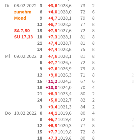
Di
08.02.2022
3
+3,6
1028,6
73
2
zunehm
6
+4,0
1028,0
72
6
Mond
9
+4,7
1028,1
79
8
12
+6,7
1028,3
77
8
SA 7,50
15
+7,9
1027,6
72
8
SU 17,33
18
+7,3
1028,1
81
8
21
+7,4
1028,7
81
8
24
+7,4
1028,8
75
8
Mi
09.02.2022
3
+7,6
1028,1
81
8
6
+7,7
1026,7
72
8
9
+7,6
1026,9
79
8
12
+9,0
1026,3
71
8
2-3 
15
+
11,2
1024,3
67
6
um
18
+10,0
1024,0
70
4
21
+6,3
1023,4
80
2
24
+5,0
1022,7
82
2
3
+3,4
1021,3
84
2
Do
10.02.2022
6
+4,1
1019,6
80
4
9
+5,7
1019,4
72
8
2 bf
12
+6,5
1020,3
77
8
um
15
+7,7
1019,8
72
8
18
+7,3
1019,8
80
8