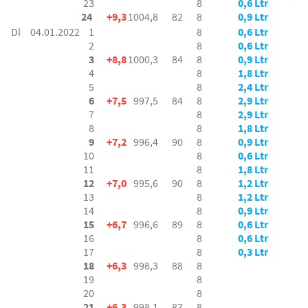
23
8
0,6 Ltr
24
+9,3
1004,8
82
8
0,9 Ltr
Di
04.01.2022
1
8
0,6 Ltr
2
8
0,6 Ltr
3
+8,8
1000,3
84
8
0,9 Ltr
4
8
1,8 Ltr
5
8
2,4 Ltr
6
+7,5
997,5
84
8
2,9 Ltr
7
8
2,9 Ltr
8
8
1,8 Ltr
9
+7,2
996,4
90
8
0,9 Ltr
10
8
0,6 Ltr
11
8
1,8 Ltr
12
+7,0
995,6
90
8
1,2 Ltr
13
8
1,2 Ltr
14
8
0,9 Ltr
15
+6,7
996,6
89
8
0,6 Ltr
16
8
0,6 Ltr
17
8
0,3 Ltr
18
+6,3
998,3
88
8
19
8
20
8
21
+6,3
998,1
87
8