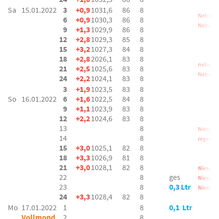
Sa
15.01.2022
3
+0,9
1031,6
86
8
Nebel
6
+0,9
1030,3
86
8
Nebel
9
+1,3
1029,9
86
8
12
+2,8
1029,3
85
8
15
+3,2
1027,3
84
8
18
+2,8
2026,1
83
8
nebel
21
+2,5
1025,6
83
8
Nebel
24
+2,2
1024,1
83
8
3
+1,9
1023,5
83
8
So
16.01.2022
6
+1,6
1022,5
84
8
9
+1,1
1023,9
83
8
12
+2,2
1024,6
83
8
13
8
Niesel
14
8
regen
/s
15
+3,0
1025,1
82
8
18
+3,3
1026,9
81
8
21
+3,0
1028,1
82
8
Nieselr
22
8
ges
Nieselr
23
8
0,3 Ltr
Nieselr
24
+3,3
1028,4
82
8
Mo
17.01.2022
1
8
0,1 Ltr
Vollmond
2
8