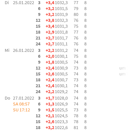
Di
25.01.2022
3
+3,4
1032,3
77
8
6
+3,2
1031,5
79
8
9
+3,2
1031,9
80
8
12
+3,8
1032,3
76
8
15
+3,4
1031,3
75
8
18
+2,9
1031,8
77
8
21
+2,7
1031,7
76
8
24
+2,7
1031,1
76
8
Mi
26.01.2022
3
+2,2
1031,2
74
8
6
+2,0
1030,1
75
8
9
+1,8
1030,5
74
8
12
+2,4
1030,9
73
8
um 2 b
15
+2,6
1030,5
74
8
um W
18
+2,4
1030,7
73
8
21
+2,4
1030,1
74
8
24
+2,2
1029,2
74
8
Do
27.01.2022
3
+1,7
1028,0
74
8
SA 08:57
6
+1,3
1026,9
74
8
SU 17:12
9
+1,5
1025,5
73
8
12
+2,1
1024,5
78
8
15
+2,6
1023,3
78
8
18
+3,2
1022,6
81
8