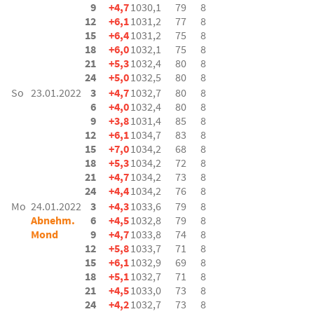
9
+4,7
1030,1
79
8
12
+6,1
1031,2
77
8
15
+6,4
1031,2
75
8
18
+6,0
1032,1
75
8
21
+5,3
1032,4
80
8
24
+5,0
1032,5
80
8
So
23.01.2022
3
+4,7
1032,7
80
8
6
+4,0
1032,4
80
8
9
+3,8
1031,4
85
8
12
+6,1
1034,7
83
8
15
+7,0
1034,2
68
8
18
+5,3
1034,2
72
8
21
+4,7
1034,2
73
8
24
+4,4
1034,2
76
8
Mo
24.01.2022
3
+4,3
1033,6
79
8
Abnehm.
6
+4,5
1032,8
79
8
Mond
9
+4,7
1033,8
74
8
12
+5,8
1033,7
71
8
15
+6,1
1032,9
69
8
18
+5,1
1032,7
71
8
21
+4,5
1033,0
73
8
24
+4,2
1032,7
73
8