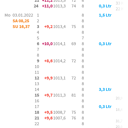
21
+11,2
1013,5
72
8
33 Km
24
+11,0
1013,3
74
8
0,3 Ltr
22 Km
Mo
03.01.2022
1
8
1,5 Ltr
SA 08,25
2
8
SU 16,37
3
+9,2
1013,4
75
8
4
8
5
7
6
+10,0
1014,1
69
8
0,3 Ltr
7
8
8
8
9
+8,6
1014,2
72
8
10
8
11
8
12
+9,9
1013,1
72
8
13
8
14
8
3,3 Ltr
15
+9,7
1011,3
81
8
20,9 K
16
8
17
8
0,3 Ltr
18,4 K
18
+9,5
1008,7
75
8
21
+9,6
1007,6
76
8
31,7 K
22
8
20,9 K