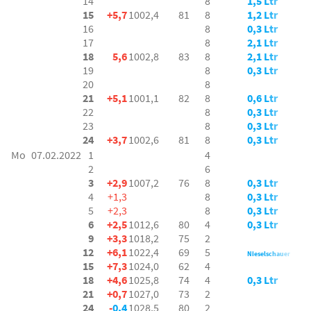
14
8
1,5 Ltr
15
+5,7
1002,4
81
8
1,2 Ltr
16
8
0,3 Ltr
17
8
2,1 Ltr
18
5,6
1002,8
83
8
2,1 Ltr
19
8
0,3 Ltr
20
8
21
+5,1
1001,1
82
8
0,6 Ltr
22
8
0,3 Ltr
23
8
0,3 Ltr
24
+3,7
1002,6
81
8
0,3 Ltr
Mo
07.02.2022
1
4
2
6
3
+2,9
1007,2
76
8
0,3 Ltr
4
+1,3
8
0,3 Ltr
5
+2,3
8
0,3 Ltr
6
+2,5
1012,6
80
4
0,3 Ltr
9
+3,3
1018,2
75
2
12
+6,1
1022,4
69
5
Nieselschauer
15
+7,3
1024,0
62
4
18
+4,6
1025,8
74
4
0,3 Ltr
21
+0,7
1027,0
73
2
24
-
0,4
1028,5
80
2