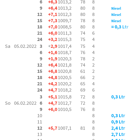
6
+6,3
1013,2
78
8
9
+6,4
1013,2
80
8
Niesel
12
+7,1
1012,3
80
8
Niesel
15
+7,3
1009,7
78
8
Niesel
18
+7,0
1008,5
80
8
= 0,3 Ltr
21
+6,0
1011,3
74
6
24
+3,2
1015,3
75
4
Sa
05.02.2022
3
+
2,9
1017,4
75
4
6
+1,6
1018,7
76
4
9
+1,9
1020,3
78
2
12
+6,4
1021,8
74
2
15
+6,8
1020,8
61
2
18
+4,8
1020,5
66
2
21
+4,2
1020,2
65
4
24
+4,7
1018,2
69
6
3
+5,1
1015,8
72
8
0,3 Ltr
So
06.02.2022
6
+4,7
1012,7
72
8
9
+6,0
1010,5
76
8
10
8
0,3 Ltr
11
8
0,9 Ltr
12
+5,7
1007,1
81
8
2,4 Ltr
13
8
2,7 Ltr