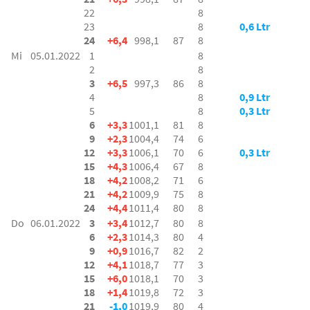
22
8
23
8
0,6 Ltr
24
+6,4
998,1
87
8
Mi
05.01.2022
1
8
2
8
3
+6,5
997,3
86
8
4
8
0,9 Ltr
5
8
0,3 Ltr
6
+3,3
1001,1
81
8
9
+2,3
1004,4
74
6
12
+3,3
1006,1
70
6
0,3 Ltr
15
+4,3
1006,4
67
8
18
+4,2
1008,2
71
6
21
+4,2
1009,9
75
8
24
+4,4
1011,4
80
8
Do
06.01.2022
3
+3,4
1012,7
80
8
6
+2,3
1014,3
80
4
9
+0,9
1016,7
82
2
12
+4,1
1018,7
77
3
15
+6,0
1018,1
70
3
18
+1,4
1019,8
72
3
21
-1,0
1019,9
80
4