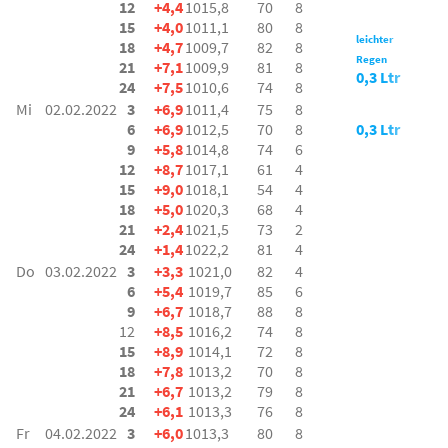
12
+4,4
1015,8
70
8
15
+4,0
1011,1
80
8
leichter
18
+4,7
1009,7
82
8
Regen
21
+7,1
1009,9
81
8
0,3 Ltr
24
+7,5
1010,6
74
8
Mi
02.02.2022
3
+6,9
1011,4
75
8
6
+6,9
1012,5
70
8
0,3 Ltr
9
+5,8
1014,8
74
6
12
+8,7
1017,1
61
4
15
+9,0
1018,1
54
4
18
+5,0
1020,3
68
4
21
+2,4
1021,5
73
2
24
+1,4
1022,2
81
4
Do
03.02.2022
3
+3,3
1021,0
82
4
6
+5,4
1019,7
85
6
9
+6,7
1018,7
88
8
12
+8,5
1016,2
74
8
15
+8,9
1014,1
72
8
18
+7,8
1013,2
70
8
21
+6,7
1013,2
79
8
24
+6,1
1013,3
76
8
Fr
04.02.2022
3
+6,0
1013,3
80
8