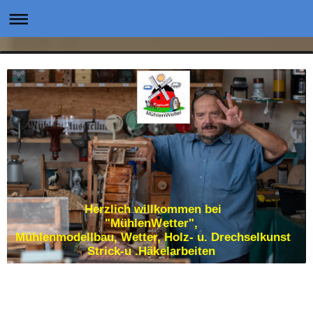
Herzlich willkommen bei
"MühlenWetter",
Mühlenmodellbau, Wetter, Holz- u. Drechselkunst
Strick-u .Häkelarbeiten