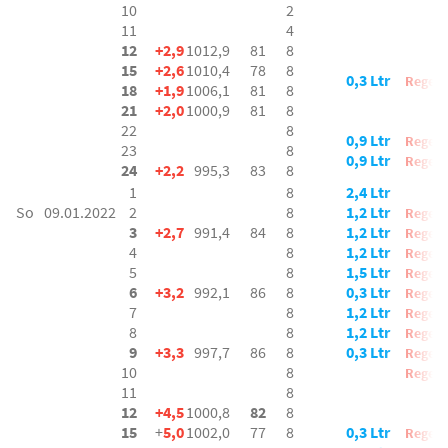
10
2
11
4
12
+2,9
1012,9
81
8
15
+2,6
1010,4
78
8
0,3 Ltr
Regen
18
+1,9
1006,1
81
8
21
+2,0
1000,9
81
8
22
8
0,9 Ltr
Regen
23
8
0,9 Ltr
Regen
24
+2,2
995,3
83
8
1
8
2,4 Ltr
So
09.01.2022
2
8
1,2 Ltr
Regen
3
+2,7
991,4
84
8
1,2 Ltr
Regen
4
8
1,2 Ltr
Regen
5
8
1,5 Ltr
Regen
6
+3,2
992,1
86
8
0,3 Ltr
Regen
7
8
1,2 Ltr
Regen
8
8
1,2 Ltr
Regen
9
+3,3
997,7
86
8
0,3
Ltr
Regen
10
8
Regen
11
8
12
+4,5
1000,8
82
8
15
+
5,0
1002,0
77
8
0,3 Ltr
Regen