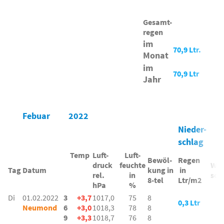
Gesamt-
regen
im
70,9 Ltr.
Monat
im
70,9 Ltr
Jahr
Febuar
2022
Nieder-
schlag
Temp
Luft-
Luft-
Bewöl-
Regen
druck
feuchte
Win
Tag
Datum
kung in
in
rel.
in
son
8-tel
Ltr/m2
hPa
%
Di
01.02.2022
3
+3,7
1017,0
75
8
0,3 Ltr
Neumond
6
+3,0
1018,3
78
8
9
+3,3
1018,7
76
8