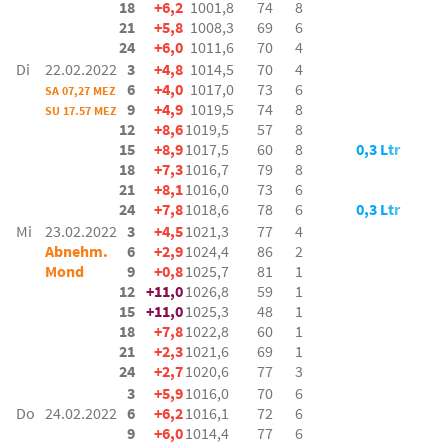
18
+6,2
1001,8
74
8
21
+5,8
1008,3
69
6
24
+6,0
1011,6
70
4
Di
22.02.2022
3
+4,8
1014,5
70
4
6
+4,0
1017,0
73
6
SA 07,27 MEZ
9
+4,9
1019,5
74
8
SU 17.57 MEZ
12
+8,6
1019,5
57
8
15
+8,9
1017,5
60
8
0,3 Ltr
18
+7,3
1016,7
79
8
21
+8,1
1016,0
73
6
24
+7,8
1018,6
78
6
0,3 Ltr
Mi
23.02.2022
3
+4,5
1021,3
77
4
Abnehm.
6
+2,9
1024,4
86
2
Mond
9
+0,8
1025,7
81
1
12
+11,0
1026,8
59
1
15
+11,0
1025,3
48
1
18
+7,8
1022,8
60
1
21
+2,3
1021,6
69
1
24
+2,7
1020,6
77
3
3
+5,9
1016,0
70
6
Do
24.02.2022
6
+6,2
1016,1
72
6
9
+6,0
1014,4
77
6