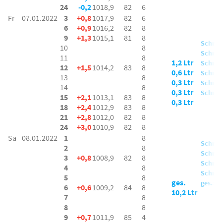
24
-0,2
1018,9
82
6
Fr
07.01.2022
3
+0,8
1017,9
82
6
6
+0,9
1016,2
82
8
9
+1,3
1015,1
81
8
Schnee
10
8
Schnee
11
8
1,2 Ltr
Schnee
12
+1,5
1014,2
83
8
0,6 Ltr
Schnee
13
8
0,3 Ltr
Schnee
14
8
0,3 Ltr
Schnee
15
+2,1
1013,1
83
8
0,3 Ltr
18
+2,4
1012,9
83
8
21
+2,8
1012,0
82
8
24
+3,0
1010,9
82
8
Sa
08.01.2022
1
8
Schnee
2
8
Schnee
3
+0,8
1008,9
82
8
Schnee
4
8
Schnee
5
8
ges.
ges.= 
6
+0,6
1009,2
84
8
10,2 Ltr
7
8
8
8
9
+0,7
1011,9
85
4