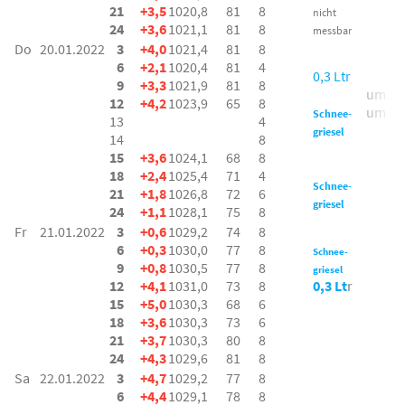
21
+3,5
1020,8
81
8
nicht
24
+3,6
1021,1
81
8
messbar
Do
20.01.2022
3
+4,0
1021,4
81
8
6
+2,1
1020,4
81
4
0,3 Ltr
9
+3,3
1021,9
81
8
um 2 b
12
+4,2
1023,9
65
8
um N
Schnee-
13
4
griesel
14
8
15
+3,6
1024,1
68
8
18
+2,4
1025,4
71
4
Schnee-
21
+1,8
1026,8
72
6
griesel
24
+1,1
1028,1
75
8
Fr
21.01.2022
3
+0,6
1029,2
74
8
6
+0,3
1030,0
77
8
Schnee-
9
+0,8
1030,5
77
8
griesel
12
+4,1
1031,0
73
8
0,3 Lt
r
15
+5,0
1030,3
68
6
18
+3,6
1030,3
73
6
21
+3,7
1030,3
80
8
24
+4,3
1029,6
81
8
Sa
22.01.2022
3
+4,7
1029,2
77
8
6
+4,4
1029,1
78
8