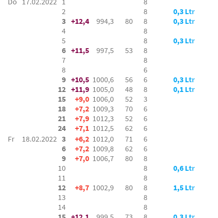
Do
17.02.2022
1
8
2
8
0,3 Ltr
3
+12,4
994,3
80
8
0,3 Ltr
4
8
5
8
0,3 Ltr
6
+11,5
997,5
53
8
7
8
8
6
9
+10,5
1000,6
56
6
0,3 Ltr
12
+11,9
1005,0
48
8
0,1 Ltr
15
+9,0
1006,0
52
3
18
+7,2
1009,3
70
6
21
+7,9
1012,3
52
6
24
+7,1
1012,5
62
6
Fr
18.02.2022
3
+6,2
1012,0
71
6
6
+7,2
1009,8
62
6
9
+7,0
1006,7
80
8
10
8
0,6 Ltr
11
8
12
+8,7
1002,9
80
8
1,5 Ltr
13
8
14
8
15
+12,1
999,5
73
8
0,3 Ltr