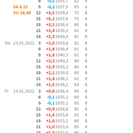
6
-0,5
1035,7
82
4
SA 8.21
9
-0,2
1037,5
83
6
SU 16,48
12
+3,5
1038,4
70
8
15
+5,1
1037,6
75
8
18
+3,1
1038,4
80
8
21
+2,4
1039,2
81
8
24
+2,3
1039,9
81
8
Do
13.01.2022
3
+2,0
1039,8
82
8
6
+1,6
1038,4
81
8
9
+1,8
1040,3
81
8
12
+2,3
1040,3
80
8
15
+2,9
1039,2
80
8
18
+2,1
1039,0
80
8
21
+1,8
1038,2
82
8
24
+1,0
1038,1
83
8
Fr
14.01.2022
3
+0,6
1036,4
84
8
6
-0,1
1035,1
84
8
9
-0,1
1035,1
85
8
12
+0,9
1034,8
85
8
15
+1,4
1033,8
83
8
18
+1,0
1033,1
84
8
21
+1,0
1033,0
85
8
24
+1,0
1032,5
86
8