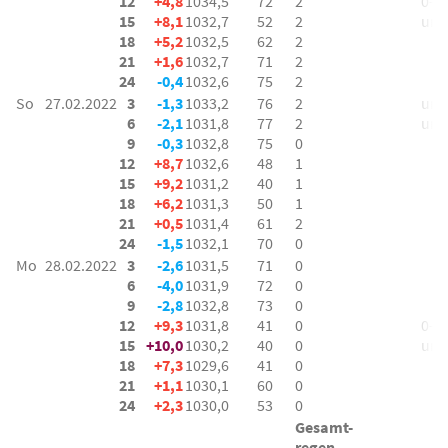
12
+4,8
1034,5
72
2
0-1 
15
+8,1
1032,7
52
2
um,
18
+5,2
1032,5
62
2
21
+1,6
1032,7
71
2
24
-0,4
1032,6
75
2
So
27.02.2022
3
-1,3
1033,2
76
2
um 
6
-2,1
1031,8
77
2
um 
9
-0,3
1032,8
75
0
12
+8,7
1032,6
48
1
15
+9,2
1031,2
40
1
18
+6,2
1031,3
50
1
21
+0,5
1031,4
61
2
24
-1,5
1032,1
70
0
Mo
28.02.2022
3
-2,6
1031,5
71
0
6
-4,0
1031,9
72
0
9
-2,8
1032,8
73
0
12
+9,3
1031,8
41
0
0-1 
15
+10,0
1030,2
40
0
um 
18
+7,3
1029,6
41
0
21
+1,1
1030,1
60
0
24
+2,3
1030,0
53
0
Gesamt-
regen