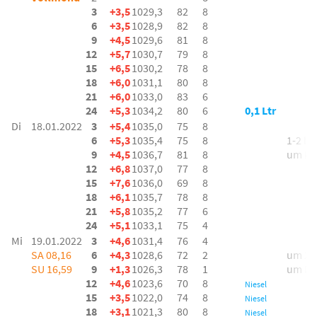
3
+3,5
1029,3
82
8
6
+3,5
1028,9
82
8
9
+4,5
1029,6
81
8
12
+5,7
1030,7
79
8
15
+6,5
1030,2
78
8
18
+6,0
1031,1
80
8
21
+6,0
1033,0
83
6
24
+5,3
1034,2
80
6
0,1 Ltr
Di
18.01.2022
3
+5,4
1035,0
75
8
6
+5,3
1035,4
75
8
1-2 bft
9
+4,5
1036,7
81
8
um N
12
+6,8
1037,0
77
8
15
+7,6
1036,0
69
8
18
+6,1
1035,7
78
8
21
+5,8
1035,2
77
6
24
+5,1
1033,1
75
4
Mi
19.01.2022
3
+4,6
1031,4
76
4
SA 08,16
6
+4,3
1028,6
72
2
um 2 b
SU 16,59
9
+1,3
1026,3
78
1
um N
12
+4,6
1023,6
70
8
Niesel
15
+3,5
1022,0
74
8
Niesel
18
+3,1
1021,3
80
8
Niesel