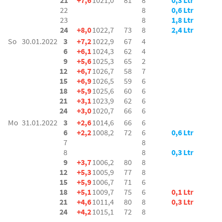
21
+7,6
1021,0
81
8
0,3 Ltr
22
8
0,6 Ltr
23
8
1,8 Ltr
24
+8,0
1022,7
73
8
2,4 Ltr
So
30.01.2022
3
+7,2
1022,9
67
4
6
+6,1
1024,3
62
4
9
+5,6
1025,3
65
2
12
+6,7
1026,7
58
7
15
+6,9
1026,5
59
6
18
+5,9
1025,6
60
6
21
+3,1
1023,9
62
6
24
+3,0
1020,7
66
6
Mo
31.01.2022
3
+2,6
1014,6
66
6
6
+2,2
1008,2
72
6
0,6 Ltr
7
8
8
8
0,3 Ltr
9
+3,7
1006,2
80
8
12
+5,3
1005,9
77
8
15
+5,9
1006,7
71
6
18
+5,1
1009,7
75
6
0,1 Ltr
21
+4,6
1011,4
80
8
0,3 Ltr
24
+4,2
1015,1
72
8