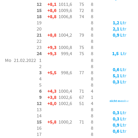
12
+8,1
1011,6
75
8
15
+8,6
1009,6
72
8
18
+8,8
1006,8
74
8
19
8
1,2 Ltr
20
8
2,1 Ltr
21
+8,8
1004,2
79
8
0,9 Ltr
22
8
23
+9,3
1000,8
75
8
24
+9,3
999,4
75
8
1,5 Ltr
Mo
21.02.2022
1
8
2
8
0,6 Ltr
3
+5,5
998,6
77
8
5,1 Ltr
4
8
0,3 Ltr
5
8
6
+4,3
1000,4
71
4
9
+3,8
1002,6
67
1
nicht messbar
12
+8,0
1002,6
51
4
13
8
0,3 Ltr
14
8
0,3 Ltr
15
+5,8
1000,2
71
8
0,9 Ltr
16
8
0,6 Ltr
17
8