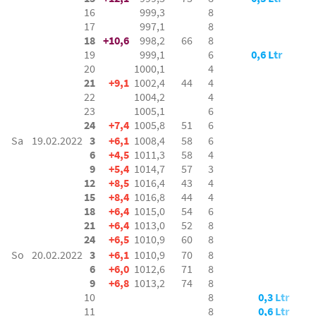
16
999,3
8
17
997,1
8
18
+10,6
998,2
66
8
19
999,1
6
0,6 Ltr
20
1000,1
4
21
+9,1
1002,4
44
4
22
1004,2
4
23
1005,1
6
24
+7,4
1005,8
51
6
Sa
19.02.2022
3
+6,1
1008,4
58
6
6
+4,5
1011,3
58
4
9
+5,4
1014,7
57
3
12
+8,5
1016,4
43
4
15
+8,4
1016,8
44
4
18
+6,4
1015,0
54
6
21
+6,4
1013,0
52
8
24
+6,5
1010,9
60
8
So
20.02.2022
3
+6,1
1010,9
70
8
6
+6,0
1012,6
71
8
9
+6,8
1013,2
74
8
10
8
0,3 Ltr
11
8
0,6 Ltr