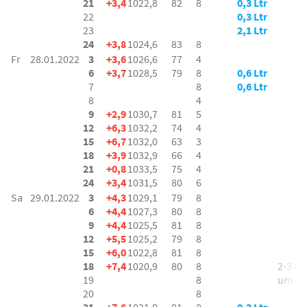
21
+3,4
1022,8
82
8
0,3 Ltr
22
0,3 Ltr
23
2,1 Ltr
24
+3,8
1024,6
83
8
Fr
28.01.2022
3
+3,6
1026,6
77
4
6
+3,7
1028,5
79
8
0,6 Ltr
7
8
0,6 Ltr
8
4
9
+2,9
1030,7
81
5
12
+6,3
1032,2
74
4
15
+6,7
1032,0
63
3
18
+3,9
1032,9
66
4
21
+0,8
1033,5
75
4
24
+3,4
1031,5
80
6
Sa
29.01.2022
3
+4,3
1029,1
79
8
6
+4,4
1027,3
80
8
9
+4,4
1025,5
81
8
12
+5,5
1025,2
79
8
15
+6,0
1022,8
81
8
18
+7,4
1020,9
80
8
2-3 bft
19
8
um W
20
8