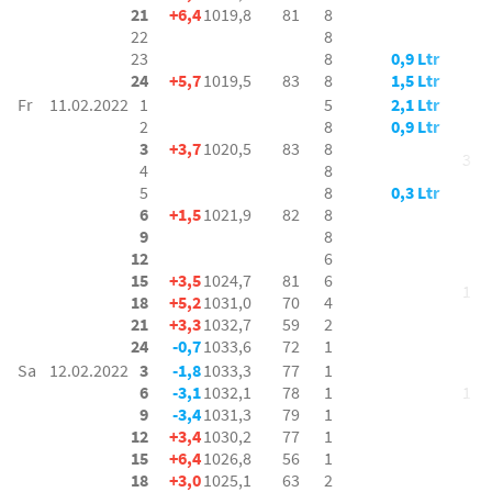
21
+6,4
1019,8
81
8
22
8
23
8
0,9 Ltr
24
+5,7
1019,5
83
8
1,5 Ltr
Fr
11.02.2022
1
5
2,1 Ltr
2
8
0,9 Ltr
3
+3,7
1020,5
83
8
3 bf
4
8
5
8
0,3 Ltr
6
+1,5
1021,9
82
8
9
8
12
6
15
+3,5
1024,7
81
6
1 bf
18
+5,2
1031,0
70
4
21
+3,3
1032,7
59
2
24
-0,7
1033,6
72
1
Sa
12.02.2022
3
-1,8
1033,3
77
1
6
-3,1
1032,1
78
1
1 bf
9
-3,4
1031,3
79
1
12
+3,4
1030,2
77
1
15
+6,4
1026,8
56
1
18
+3,0
1025,1
63
2