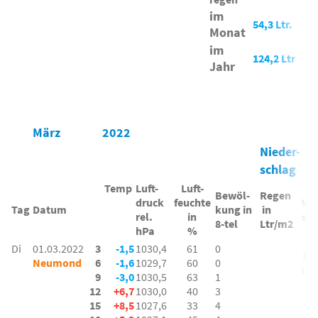
im
54,3 Ltr.
Monat
im
124,2 Ltr
Jahr
März
2022
Nieder-
schlag
Temp
Luft-
Luft-
Bewöl-
Regen
druck
feuchte
Win
Tag
Datum
kung in
in
rel.
in
son
8-tel
Ltr/m2
hPa
%
Di
01.03.2022
3
-1,5
1030,4
61
0
1-2
Neumond
6
-1,6
1029,7
60
0
um
9
-3,0
1030,5
63
1
12
+6,7
1030,0
40
3
15
+8,5
1027,6
33
4