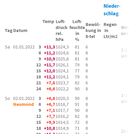
Nieder-
schlag
Temp
Luft-
Luft-
Bewöl-
Regen
druck
feuchte
Wind 
Tag
Datum
kung in
in
rel.
in
sonst
8-tel
Ltr/m2
hPa
%
Sa
01.01.2022
3
+11,3
1024,3
81
6
1-2 bft
6
+11,2
1024,6
81
8
um S 
9
+10,9
1025,8
81
8
12
+11,7
1026,1
79
8
15
+12,0
1024,1
77
8
18
+11,2
1024,1
79
6
21
+7,8
1023,7
82
6
24
+6,6
1022,2
90
8
1-2 bft
So
02.01.2022
3
+6,8
1020,3
90
8
um S
Neumond
6
+6,7
1018,7
91
8
9
+7,1
1017,7
90
8
12
+7,7
1016,2
82
8
15
+9,9
1014,5
72
8
18
+10,8
1014,9
71
8
25 Km