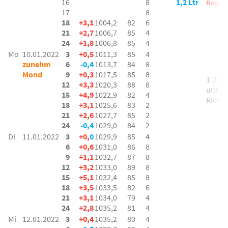
16
8
1,2 Ltr
Regen
17
8
18
+3,1
1004,2
82
6
21
+2,7
1006,7
85
4
24
+1,8
1006,8
85
4
Mo
10.01.2022
3
+0,5
1011,3
85
4
zunehm
6
-0,4
1013,7
84
8
Mond
9
+0,3
1017,5
85
8
1-2 bft
12
+3,3
1020,3
88
8
unters
15
+4,9
1022,9
82
4
Richt.
18
+3,1
1025,6
83
2
21
+2,6
1027,7
85
2
24
-0,4
1029,0
84
2
Di
11.01.2022
3
+0,
0
1029,9
85
4
6
+0,6
1031,0
86
8
9
+1,1
1032,7
87
8
12
+3,2
1033,0
89
8
15
+5,1
1032,4
85
8
18
+3,5
1033,5
82
6
21
+3,1
1034,0
79
4
24
+2,8
1035,2
81
4
Mi
12.01.2022
3
+0,4
1035,2
80
4