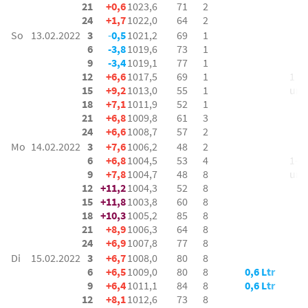
21
+0,6
1023,6
71
2
24
+1,7
1022,0
64
2
So
13.02.2022
3
-
0,5
1021,2
69
1
6
-3,8
1019,6
73
1
9
-3,4
1019,1
77
1
12
+6,6
1017,5
69
1
1 bf
15
+9,2
1013,0
55
1
um
18
+7,1
1011,9
52
1
21
+6,8
1009,8
61
3
24
+6,6
1008,7
57
2
Mo
14.02.2022
3
+7,6
1006,2
48
2
6
+6,8
1004,5
53
4
1-2 
9
+7,8
1004,7
48
8
um
12
+11,2
1004,3
52
8
15
+11,8
1003,8
60
8
18
+10,3
1005,2
85
8
21
+8,9
1006,3
64
8
24
+6,9
1007,8
77
8
Di
15.02.2022
3
+6,7
1008,0
80
8
6
+6,5
1009,0
80
8
0,6 Ltr
9
+6,4
1011,1
84
8
0,6 Ltr
12
+8,1
1012,6
73
8