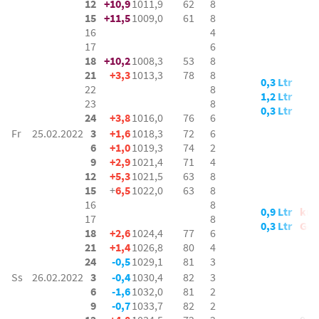
12
+10,9
1011,9
62
8
15
+11,5
1009,0
61
8
2-
16
4
4-
17
6
18
+10,2
1008,3
53
8
21
+3,3
1013,3
78
8
0,3 Ltr
22
8
1,2 Ltr
4-
23
8
0,3 Ltr
24
+3,8
1016,0
76
6
Fr
25.02.2022
3
+1,6
1018,3
72
6
6
+1,0
1019,3
74
2
9
+2,9
1021,4
71
4
12
+5,3
1021,5
63
8
15
+
6,5
1022,0
63
8
16
8
0,9 Ltr
kur
17
8
0,3 Ltr
Gew
18
+2,6
1024,4
77
6
21
+1,4
1026,8
80
4
24
-0,5
1029,1
81
3
Ss
26.02.2022
3
-0,4
1030,4
82
3
6
-1,6
1032,0
81
2
9
-0,7
1033,7
82
2